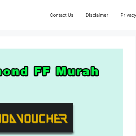
Contact Us
Disclaimer
Privacy