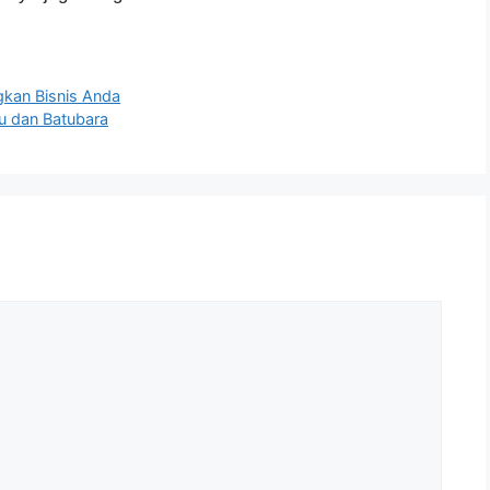
kan Bisnis Anda
u dan Batubara