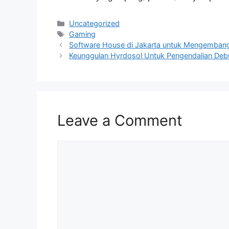
Categories
Uncategorized
Tags
Gaming
Software House di Jakarta untuk Mengembang
Keunggulan Hyrdosol Untuk Pengendalian Deb
Leave a Comment
Comment