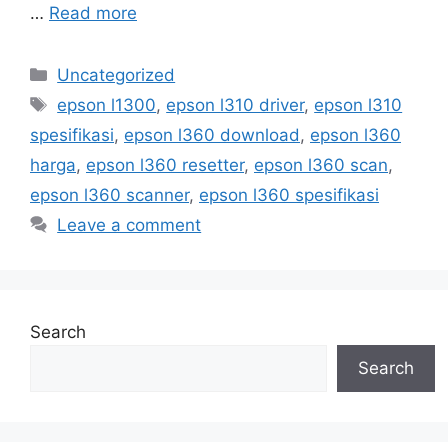
…
Read more
Categories
Uncategorized
Tags
epson l1300
,
epson l310 driver
,
epson l310
spesifikasi
,
epson l360 download
,
epson l360
harga
,
epson l360 resetter
,
epson l360 scan
,
epson l360 scanner
,
epson l360 spesifikasi
Leave a comment
Search
Search