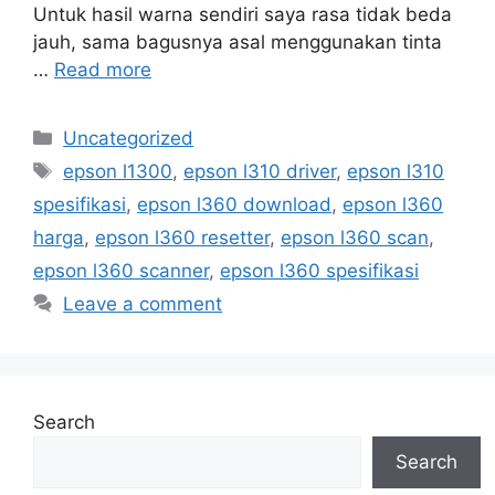
Untuk hasil warna sendiri saya rasa tidak beda
jauh, sama bagusnya asal menggunakan tinta
…
Read more
Categories
Uncategorized
Tags
epson l1300
,
epson l310 driver
,
epson l310
spesifikasi
,
epson l360 download
,
epson l360
harga
,
epson l360 resetter
,
epson l360 scan
,
epson l360 scanner
,
epson l360 spesifikasi
Leave a comment
Search
Search