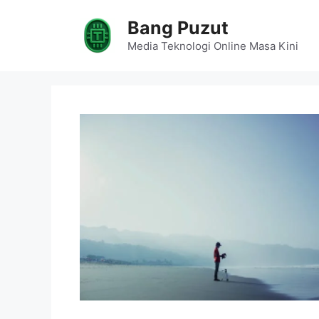
Skip
Bang Puzut
to
content
Media Teknologi Online Masa Kini