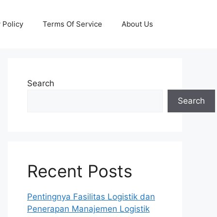
 Policy
Terms Of Service
About Us
Search
Search
Recent Posts
Pentingnya Fasilitas Logistik dan
Penerapan Manajemen Logistik