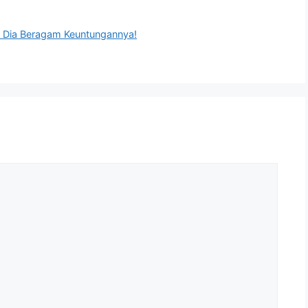
ni Dia Beragam Keuntungannya!