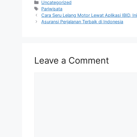
Categories
Uncategorized
Tags
Pariwisata
Cara Seru Lelang Motor Lewat Aplikasi IBID, I
Asuransi Perjalanan Terbaik di Indonesia
Leave a Comment
Comment