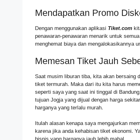
Mendapatkan Promo Disko
Dengan menggunakan aplikasi
Tiket.com
ki
penawaran-penawaran menarik untuk semua 
menghemat biaya dan mengalokasikannya unt
Memesan Tiket Jauh Seb
Saat musim liburan tiba, kita akan bersain
tiket termurah. Maka dari itu kita harus me
seperti saya yang saat ini tinggal di Bandu
tujuan Jogja yang dijual dengan harga sekitar
harganya yang terlalu murah.
Itulah alasan kenapa saya mengajurkan meme
karena jika anda kehabisan tiket ekonomi. Ya
bisnis yang harganya jauh lebih mahal.