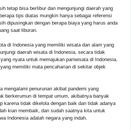
h tetap bisa berlibur dan mengunjungi daerah yang
erapa tips diatas mungkin hanya sebagai referensi
asih dipusingkan dengan berapa biaya yang harus anda
ng saat liburan.
ta di Indonesia yang memiliki wisata dan alam yang
njungi daerah wisata di Indonesia, secara tidak
yang nyata untuk memajukan pariwisata di Indonesia.
ang memiliki mata pencaharian di sekitar objek
esia mengalami penurunan akibat pandemi yang
uk berkerumun di tempat umum, akibatnya banyak
up karena tidak dikelola dengan baik dan tidak adanya
h kian membaik, dan sudah saatnya kita untuk
a Indonesia adalah negara yang indah.