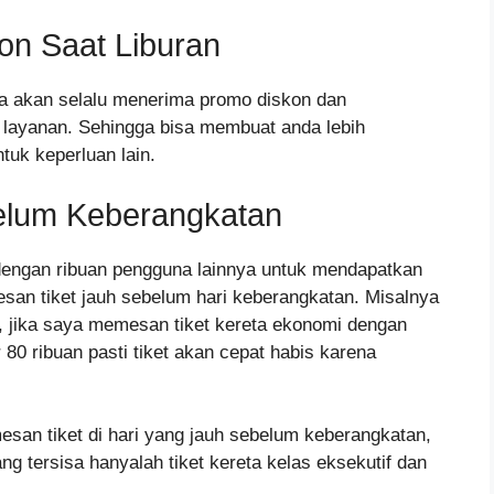
n Saat Liburan
ta akan selalu menerima promo diskon dan
layanan. Sehingga bisa membuat anda lebih
uk keperluan lain.
elum Keberangkatan
g dengan ribuan pengguna lainnya untuk mendapatkan
mesan tiket jauh sebelum hari keberangkatan. Misalnya
ng, jika saya memesan tiket kereta ekonomi dengan
 80 ribuan pasti tiket akan cepat habis karena
san tiket di hari yang jauh sebelum keberangkatan,
ng tersisa hanyalah tiket kereta kelas eksekutif dan