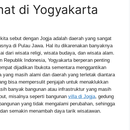
mat di Yogyakarta
kita sebut dengan Jogja adalah daerah yang sangat
usnya di Pulau Jawa. Hal itu dikarenakan banyaknya
i dari wisata religi, wisata budaya, dan wisata alam.
 Republik Indonesia, Yogyakarta berperan penting
empat dijadikan Ibukota sementara menggantikan
a yang masih alami dan daerah yang terletak diantara
 yang bisa mempersulit penjajah untuk menaklukkan
masih banyak bangunan atau infrastruktur yang masih
ebut, misalnya seperti bangunan
villa di Jogja
, gedung
 bangunan yang tidak mengalami perubahan, sehingga
 dan semakin menambah daya tarik wisatawan.