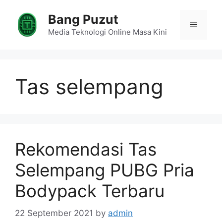
Skip
Bang Puzut
to
Menu
content
Media Teknologi Online Masa Kini
Tas selempang
Rekomendasi Tas
Selempang PUBG Pria
Bodypack Terbaru
22 September 2021
by
admin