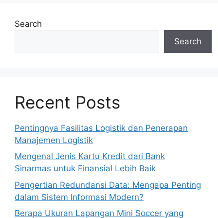
Search
Search
Recent Posts
Pentingnya Fasilitas Logistik dan Penerapan
Manajemen Logistik
Mengenal Jenis Kartu Kredit dari Bank
Sinarmas untuk Finansial Lebih Baik
Pengertian Redundansi Data: Mengapa Penting
dalam Sistem Informasi Modern?
Berapa Ukuran Lapangan Mini Soccer yang