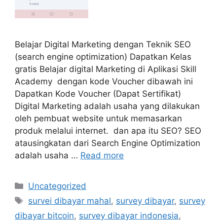
Belajar Digital Marketing dengan Teknik SEO
(search engine optimization) Dapatkan Kelas
gratis Belajar digital Marketing di Aplikasi Skill
Academy dengan kode Voucher dibawah ini
Dapatkan Kode Voucher (Dapat Sertifikat)
Digital Marketing adalah usaha yang dilakukan
oleh pembuat website untuk memasarkan
produk melalui internet. dan apa itu SEO? SEO
atausingkatan dari Search Engine Optimization
adalah usaha …
Read more
Categories
Uncategorized
Tags
survei dibayar mahal
,
survey dibayar
,
survey
dibayar bitcoin
,
survey dibayar indonesia
,