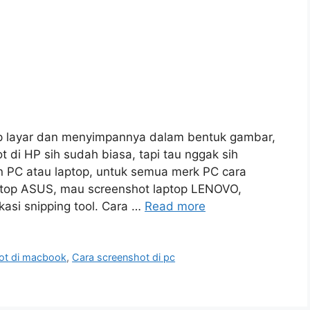
p layar dan menyimpannya dalam bentuk gambar,
di HP sih sudah biasa, tapi tau nggak sih
 PC atau laptop, untuk semua merk PC cara
ptop ASUS, mau screenshot laptop LENOVO,
asi snipping tool. Cara …
Read more
ot di macbook
,
Cara screenshot di pc