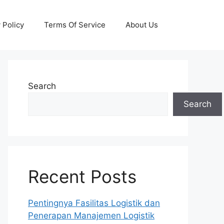
 Policy
Terms Of Service
About Us
Search
Search
Recent Posts
Pentingnya Fasilitas Logistik dan
Penerapan Manajemen Logistik