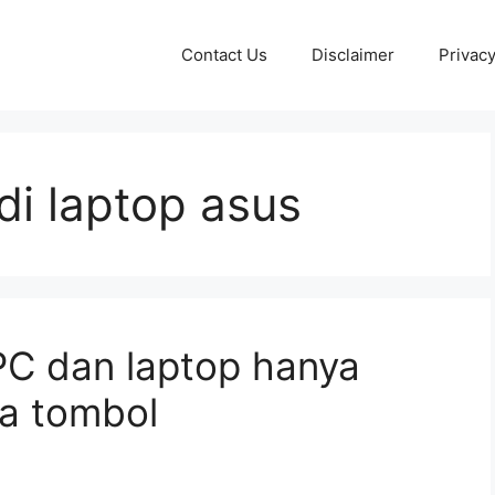
Contact Us
Disclaimer
Privacy
di laptop asus
PC dan laptop hanya
a tombol