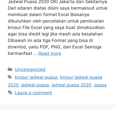
Jadwal Puasa 2020 DKI Jakarta dan Sekitarnya
Dari edaran diatas disini saya bermaksud untuk
membuat dalam format Excel Biasanya
dibutuhkan oleh percetakan untuk pembuatan
brosur File Excel yang saya buat dimaksudkan
agar bisa diedit lagi jika masih ada kesalahan
Dibawah ini ada tiga Format yang bisa di
downlod, yaitu PDF, PNG, dan Excel Semoga
bermanfaat …
Read more
Categories
Uncategorized
Tags
brosur jadwal puasa
,
brosur jadwal puasa
2020
,
jadwal puasa
,
jadwal puasa 2020
,
puasa
Leave a comment