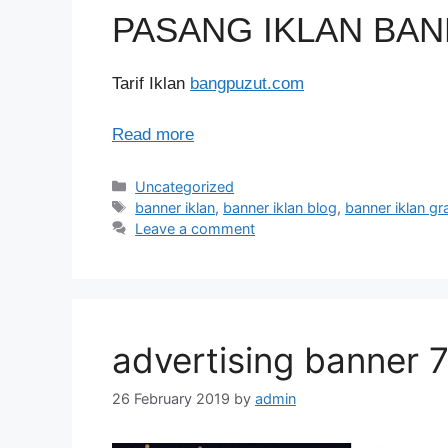
PASANG IKLAN BA
Tarif Iklan
bangpuzut.com
Read more
Categories
Uncategorized
Tags
banner iklan
,
banner iklan blog
,
banner iklan gra
Leave a comment
advertising banner 
26 February 2019
by
admin