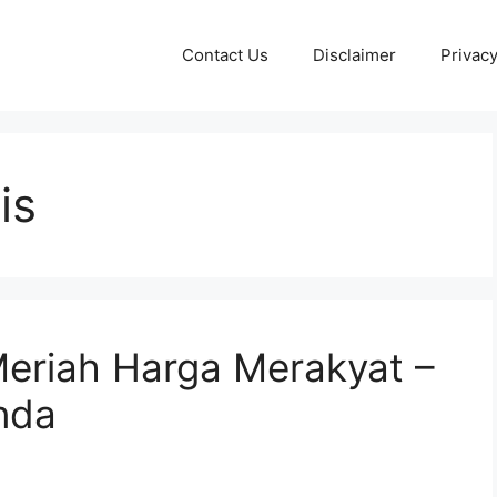
Contact Us
Disclaimer
Privacy
is
Meriah Harga Merakyat –
nda