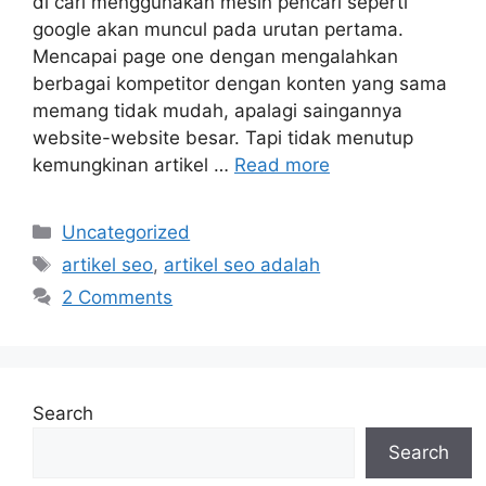
di cari menggunakan mesin pencari seperti
google akan muncul pada urutan pertama.
Mencapai page one dengan mengalahkan
berbagai kompetitor dengan konten yang sama
memang tidak mudah, apalagi saingannya
website-website besar. Tapi tidak menutup
kemungkinan artikel …
Read more
Categories
Uncategorized
Tags
artikel seo
,
artikel seo adalah
2 Comments
Search
Search