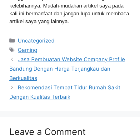
kelebihannya. Mudah-mudahan artikel saya pada
kali ini bermanfaat dan jangan lupa untuk membaca
artikel saya yang lainnya.
Categories
Uncategorized
Tags
Gaming
Jasa Pembuatan Website Company Profile
Bandung Dengan Harga Terjangkau dan
Berkualitas
Rekomendasi Tempat Tidur Rumah Sakit
Dengan Kualitas Terbaik
Leave a Comment