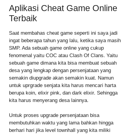
Aplikasi Cheat Game Online
Terbaik
Saat membahas cheat game seperti ini saya jadi
ingat beberapa tahun yang lalu, ketika saya masih
SMP. Ada sebuah game online yang cukup
fenomenal yaitu COC atau Clash Of Clans. Yaitu
sebuah game dimana kita bisa membuat sebuah
desa yang lengkap dengan persenjataan yang
semakin diupgrade akan semakin kuat. Namun
untuk uprgrade senjata kita harus mencari harta
berupa koin, elixir pink, dan dark elixir. Sehingga
kita harus menyerang desa lainnya.
Untuk proses upgrade persenjataan bisa
membutuhkan waktu yang lama bahkan hingga
berhari hari jika level townhall yang kita miliki