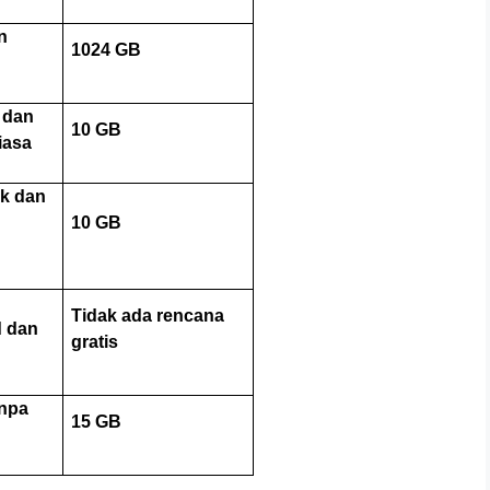
n
1024 GB
 dan
10 GB
iasa
ik dan
10 GB
k
Tidak ada rencana
d dan
gratis
anpa
15 GB