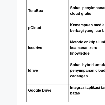
Solusi penyimpana
TeraBox
cloud gratis
Kemampuan media
pCloud
berbagi yang luar b
Metode enkripsi un
Icedrive
keamanan zero-
knowledge
Solusi hybrid untu
Idrive
penyimpanan clou
cadangan
Integrasi aplikasi t
Google Drive
batas