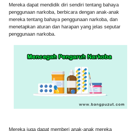
Mereka dapat mendidik diri sendiri tentang bahaya
penggunaan narkoba, berbicara dengan anak-anak
mereka tentang bahaya penggunaan narkoba, dan
menetapkan aturan dan harapan yang jelas seputar
penggunaan narkoba.
Mereka juga dapat memberi anak-anak mereka