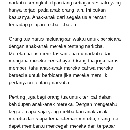
narkoba seringkali dipandang sebagai sesuatu yang
hanya terjadi pada anak orang lain. Ini bukan
kasusnya. Anak-anak dari segala usia rentan
terhadap pengaruh obat-obatan.
Orang tua harus meluangkan waktu untuk berbicara
dengan anak-anak mereka tentang narkoba.
Mereka harus menjelaskan apa itu narkoba dan
mengapa mereka berbahaya. Orang tua juga harus
memberi tahu anak-anak mereka bahwa mereka
bersedia untuk berbicara jika mereka memiliki
pertanyaan tentang narkoba.
Penting juga bagi orang tua untuk terlibat dalam
kehidupan anak-anak mereka. Dengan mengetahui
kegiatan apa saja yang melibatkan anak-anak
mereka dan siapa teman-teman mereka, orang tua
dapat membantu mencegah mereka dari terpapar