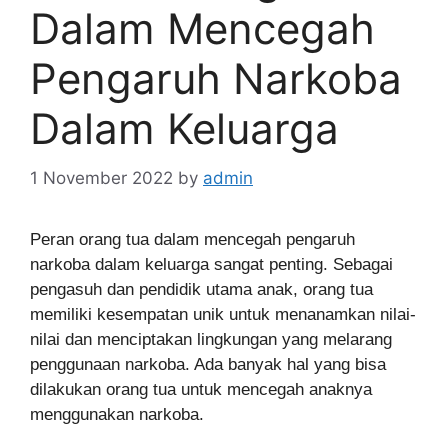
Dalam Mencegah
Pengaruh Narkoba
Dalam Keluarga
1 November 2022
by
admin
Peran orang tua dalam mencegah pengaruh
narkoba dalam keluarga sangat penting. Sebagai
pengasuh dan pendidik utama anak, orang tua
memiliki kesempatan unik untuk menanamkan nilai-
nilai dan menciptakan lingkungan yang melarang
penggunaan narkoba. Ada banyak hal yang bisa
dilakukan orang tua untuk mencegah anaknya
menggunakan narkoba.