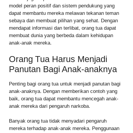
model peran positif dan sistem pendukung yang
dapat membantu mereka melawan tekanan teman
sebaya dan membuat pilihan yang sehat. Dengan
mendapat informasi dan terlibat, orang tua dapat
membuat dunia yang berbeda dalam kehidupan
anak-anak mereka.
Orang Tua Harus Menjadi
Panutan Bagi Anak-anaknya
Penting bagi orang tua untuk menjadi panutan bagi
anak-anaknya. Dengan memberikan contoh yang
baik, orang tua dapat membantu mencegah anak-
anak mereka dari pengaruh narkoba.
Banyak orang tua tidak menyadari pengaruh
mereka terhadap anak-anak mereka. Penggunaan