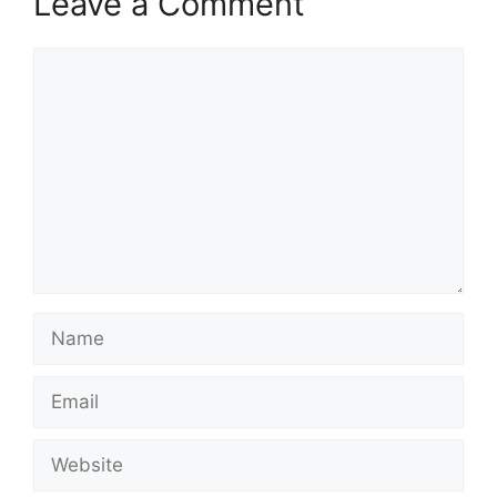
Leave a Comment
Comment
Name
Email
Website