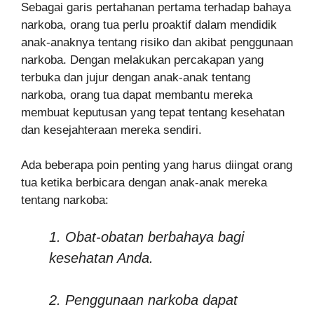
Sebagai garis pertahanan pertama terhadap bahaya
narkoba, orang tua perlu proaktif dalam mendidik
anak-anaknya tentang risiko dan akibat penggunaan
narkoba. Dengan melakukan percakapan yang
terbuka dan jujur ​​dengan anak-anak tentang
narkoba, orang tua dapat membantu mereka
membuat keputusan yang tepat tentang kesehatan
dan kesejahteraan mereka sendiri.
Ada beberapa poin penting yang harus diingat orang
tua ketika berbicara dengan anak-anak mereka
tentang narkoba:
1. Obat-obatan berbahaya bagi
kesehatan Anda.
2. Penggunaan narkoba dapat