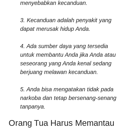
menyebabkan kecanduan.
3. Kecanduan adalah penyakit yang
dapat merusak hidup Anda.
4. Ada sumber daya yang tersedia
untuk membantu Anda jika Anda atau
seseorang yang Anda kenal sedang
berjuang melawan kecanduan.
5. Anda bisa mengatakan tidak pada
narkoba dan tetap bersenang-senang
tanpanya.
Orang Tua Harus Memantau