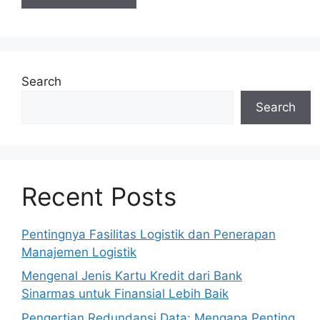
Search
Search
Recent Posts
Pentingnya Fasilitas Logistik dan Penerapan
Manajemen Logistik
Mengenal Jenis Kartu Kredit dari Bank
Sinarmas untuk Finansial Lebih Baik
Pengertian Redundansi Data: Mengapa Penting