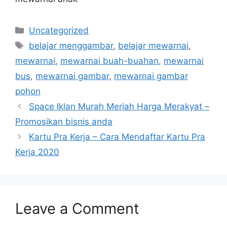
Categories
Uncategorized
Tags
belajar menggambar
,
belajar mewarnai
,
mewarnai
,
mewarnai buah-buahan
,
mewarnai
bus
,
mewarnai gambar
,
mewarnai gambar
pohon
Space Iklan Murah Meriah Harga Merakyat –
Promosikan bisnis anda
Kartu Pra Kerja – Cara Mendaftar Kartu Pra
Kerja 2020
Leave a Comment