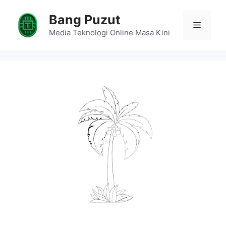
Skip
Bang Puzut
to
Menu
content
Media Teknologi Online Masa Kini