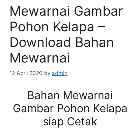
Mewarnai Gambar
Pohon Kelapa –
Download Bahan
Mewarnai
12 April 2020
by
admin
Bahan Mewarnai
Gambar Pohon Kelapa
siap Cetak