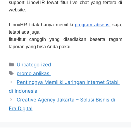
support LinovHR lewat fitur live chat yang tertera di
website.
LinovHR tidak hanya memiliki
program absensi
saja,
tetapi ada juga
fitur-fitur canggih yang disediakan beserta ragam
laporan yang bisa Anda pakai.
Categories
Uncategorized
Tags
promo aplikasi
Pentingnya Memiliki Jaringan Internet Stabil
di Indonesia
Creative Agency Jakarta – Solusi Bisnis di
Era Digital