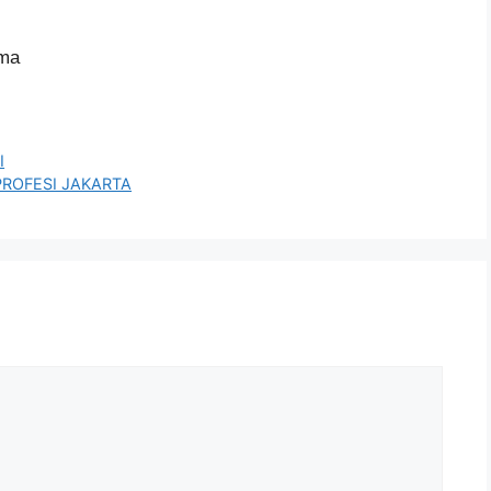
ima
I
PROFESI JAKARTA