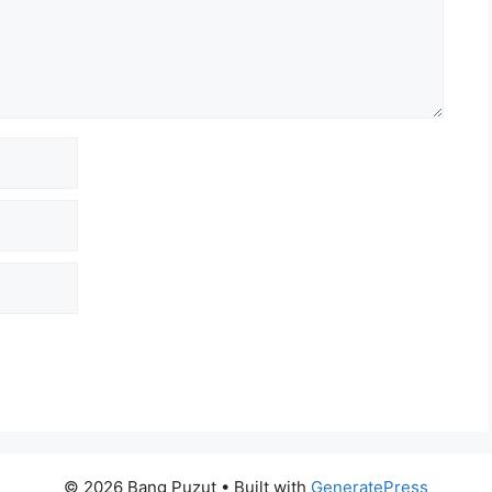
© 2026 Bang Puzut
• Built with
GeneratePress