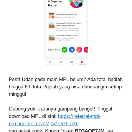
Psst! Udah pada main MPL belum? Ada total hadiah
hingga 60 Juta Rupiah yang bisa dimenangin setiap
minggu!
Gabung yuk, caranya gampang banget! Tinggal
download MPL di sini:
https://referral-mpl-
pro.onelink.me/eMpV/72e1ca11
dan pakai kode Kupon Token
BD3AQE7JM
, ya.