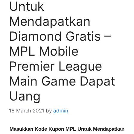
Untuk
Mendapatkan
Diamond Gratis –
MPL Mobile
Premier League
Main Game Dapat
Uang
16 March 2021
by
admin
Masukkan Kode Kupon MPL
Untuk
Mendapatkan