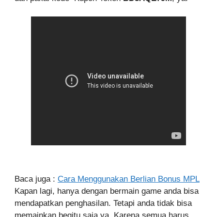
Baca juga :
Cara Menggunakan Berlian Bonus MPL
Kapan lagi, hanya dengan bermain game anda bisa
mendapatkan penghasilan. Tetapi anda tidak bisa
memainkan begitu saja ya. Karena semua harus