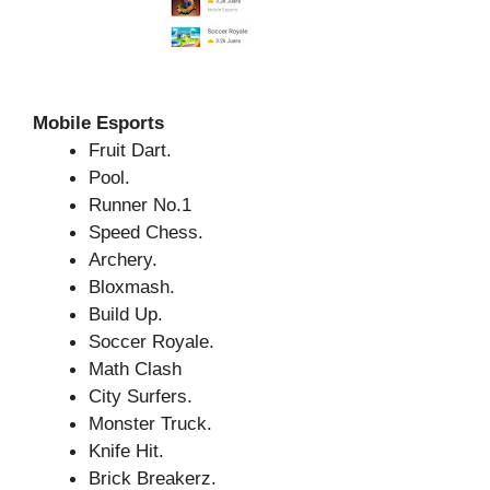
Mobile Esports
Fruit Dart.
Pool.
Runner No.1
Speed Chess.
Archery.
Bloxmash.
Build Up.
Soccer Royale.
Math Clash
City Surfers.
Monster Truck.
Knife Hit.
Brick Breakerz.