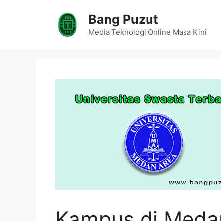
Skip
Bang Puzut
to
content
Media Teknologi Online Masa Kini
Kampus di Meda