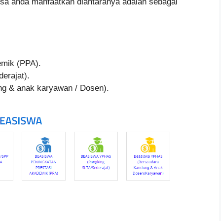
isa anda manfaatkan diantaranya adalah sebagai
emik (PPA).
erajat).
g & anak karyawan / Dosen).