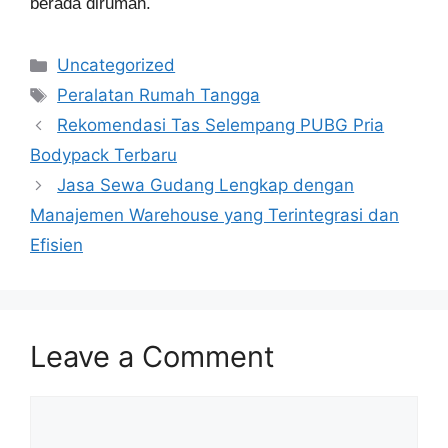
berada dirumah.
Categories
Uncategorized
Tags
Peralatan Rumah Tangga
Rekomendasi Tas Selempang PUBG Pria
Bodypack Terbaru
Jasa Sewa Gudang Lengkap dengan
Manajemen Warehouse yang Terintegrasi dan
Efisien
Leave a Comment
Comment