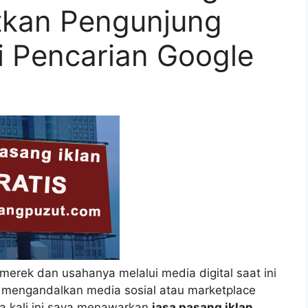
tkan Pengunjung
ri Pencarian Google
erek dan usahanya melalui media digital saat ini
g mengandalkan media sosial atau marketplace
a kali ini saya menawarkan
jasa pasang iklan