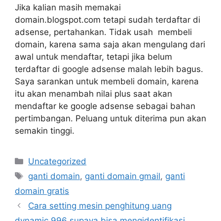
Jika kalian masih memakai
domain.blogspot.com tetapi sudah terdaftar di
adsense, pertahankan. Tidak usah membeli
domain, karena sama saja akan mengulang dari
awal untuk mendaftar, tetapi jika belum
terdaftar di google adsense malah lebih bagus.
Saya sarankan untuk membeli domain, karena
itu akan menambah nilai plus saat akan
mendaftar ke google adsense sebagai bahan
pertimbangan. Peluang untuk diterima pun akan
semakin tinggi.
Categories
Uncategorized
Tags
ganti domain
,
ganti domain gmail
,
ganti
domain gratis
Cara setting mesin penghitung uang
dynamic 996 supaya bisa mengidentifikasi